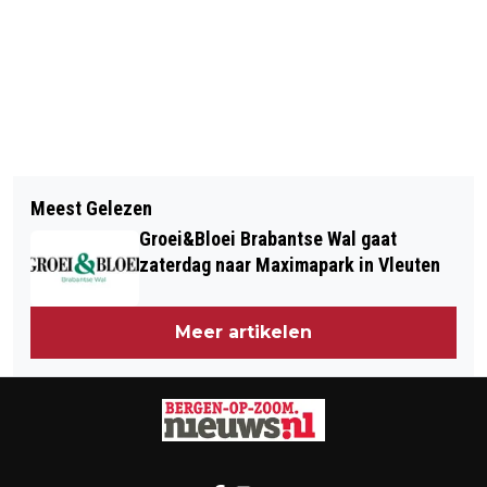
Vorig artikel
Volgend artikel
BEDRIJVEN EN ORGANISATIES
Meest Gelezen
POLITIEACHTERVOLGING EINDIGT
KUNNEN WEER AANMELDEN VOOR
Groei&Bloei Brabantse Wal gaat
MET CRASH TEGEN HUIS
KIJK BINNEN BIJ BEDRIJVEN
zaterdag naar Maximapark in Vleuten
PLANTAANSTRAAT
Meer artikelen