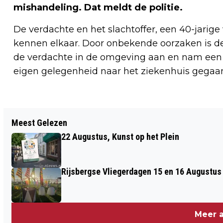
mishandeling. Dat meldt de politie.
De verdachte en het slachtoffer, een 40-jarige 
kennen elkaar. Door onbekende oorzaken is de 
de verdachte in de omgeving aan en nam een a
eigen gelegenheid naar het ziekenhuis gegaa
Vorig artikel
Meest Gelezen
THUISWERK CENTRALE LEPELSTRAAT:
22 Augustus, Kunst op het Plein
“PROBLEMEN BESTAAN NIET, HET ZIJN
UITDAGINGEN! ”
Rijsbergse Vliegerdagen 15 en 16 Augustus
Meer a