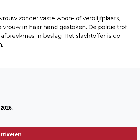
vrouw zonder vaste woon- of verblijfplaats,
vrouw in haar hand gestoken. De politie trof
fbreekmes in beslag. Het slachtoffer is op
n.
Volgend artikel
BRAVIS ZIEKENHUIS ZET BIOSENSOR IN
BIJ CORONAPATIËNTEN
 2026.
rtikelen