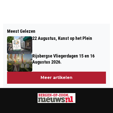
Vorig artikel
Volgend artikel
17 JUNI, INFORMATIEBIJEENKOMST
Meest Gelezen
BERGEN OP ZOOM ZIET VOLOP
HERSENLETSEL
22 Augustus, Kunst op het Plein
KANSEN, MAAR BLIJFT VOORZICHTIG
MET UITGAVEN
Rijsbergse Vliegerdagen 15 en 16
Augustus 2026.
Meer artikelen