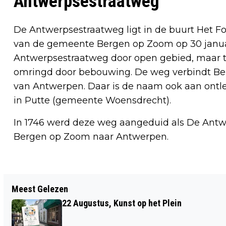
Antwerpsestraatweg
De Antwerpsestraatweg ligt in de buurt Het F
van de gemeente Bergen op Zoom op 30 januari
Antwerpsestraatweg door open gebied, maar teg
omringd door bebouwing. De weg verbindt Ber
van Antwerpen. Daar is de naam ook aan ontl
in Putte (gemeente Woensdrecht).
In 1746 werd deze weg aangeduid als De Antw
Bergen op Zoom naar Antwerpen.
Vorig artikel
Meest Gelezen
GENIET OVERAL VAN JOUW FAVORIETE
22 Augustus, Kunst op het Plein
GERECHT BIJ PIZZERIA & GRILLROOM