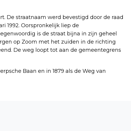
ort. De straatnaam werd bevestigd door de raad
 1992. Oorspronkelijk liep de
enwoordig is de straat bijna in zijn geheel
gen op Zoom met het zuiden in de richting
eend. De weg loopt tot aan de gemeentegrens
erpsche Baan en in 1879 als de Weg van
Volgend artikel
PRIJSVERSCHIL AAN DE POMP: IN
BRABANT TOT 22 EURO VERSCHIL VOOR