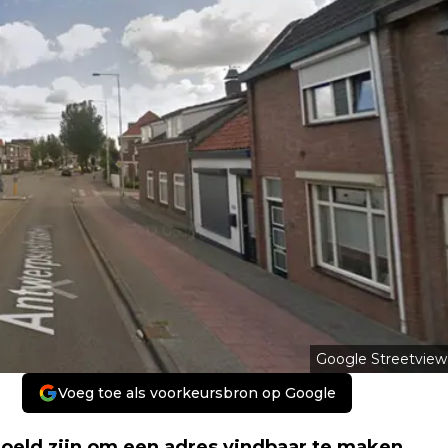
Google Streetview
Voeg toe als voorkeursbron op Google
oeld zijn om een adres vindbaar te maken,