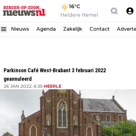
16
°C
Heldere Hemel
Nieuws
Agenda
Zakelijk
Contact
Advert
Parkinson Café West-Brabant 3 februari 2022
geannuleerd
26 JAN 2022, 6:35
•
HEERLE