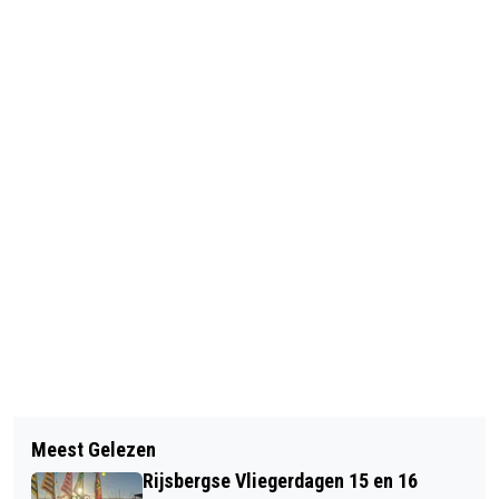
Vorig artikel
Volgend artikel
PRESENTATIE BRABANTS BOEKSKE
Meest Gelezen
GROTE BRAND IN BINNENSTAD
Rijsbergse Vliegerdagen 15 en 16
BERGEN OP ZOOM (VIDEO)