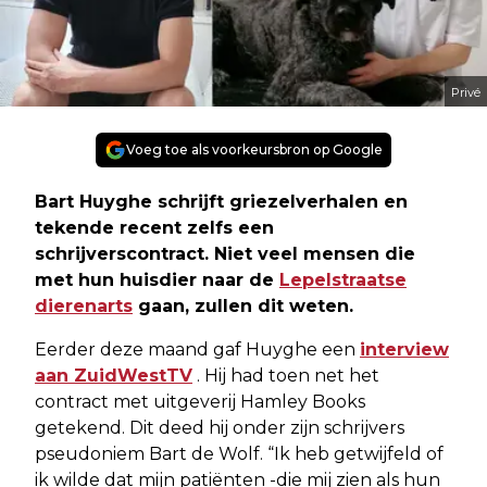
Privé
Voeg toe als voorkeursbron op Google
Bart Huyghe schrijft griezelverhalen en
tekende recent zelfs een
schrijverscontract. Niet veel mensen die
met hun huisdier naar de
Lepelstraatse
dierenarts
gaan, zullen dit weten.
Eerder deze maand gaf Huyghe een
interview
aan ZuidWestTV
. Hij had toen net het
contract met uitgeverij Hamley Books
getekend. Dit deed hij onder zijn schrijvers
pseudoniem Bart de Wolf. “Ik heb getwijfeld of
ik wilde dat mijn patiënten -die mij zien als hun