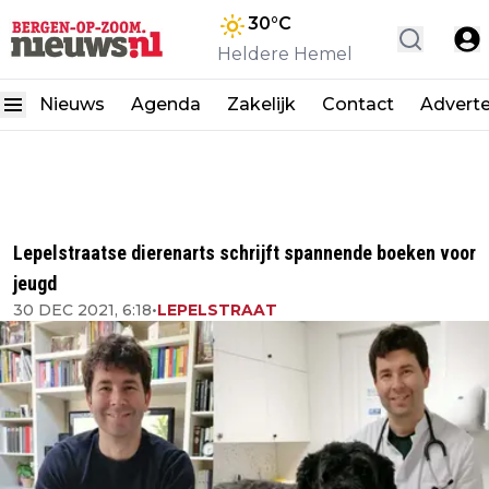
30
°C
Heldere Hemel
Nieuws
Agenda
Zakelijk
Contact
Advert
Lepelstraatse dierenarts schrijft spannende boeken voor
jeugd
30 DEC 2021, 6:18
•
LEPELSTRAAT