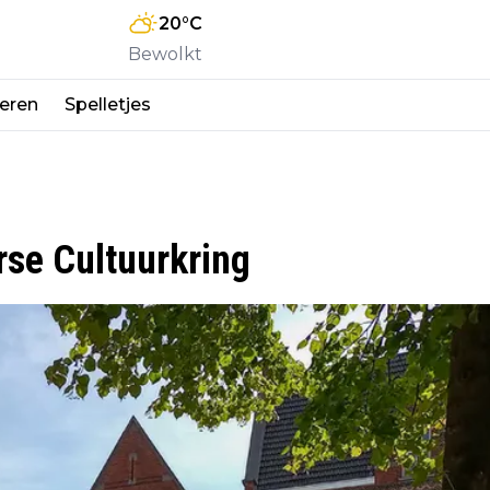
20
°C
Bewolkt
eren
Spelletjes
rse Cultuurkring