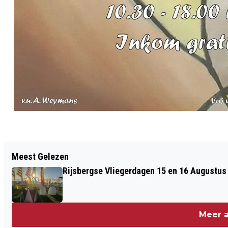
Vorig artikel
Meest Gelezen
DISTRICT DE MARKIEZATEN MAAKT
Rijsbergse Vliegerdagen 15 en 16 Augustus
AANTALLEN OPVANGPLEKKEN
ASIELZOEKERS BEKEND
Meer a