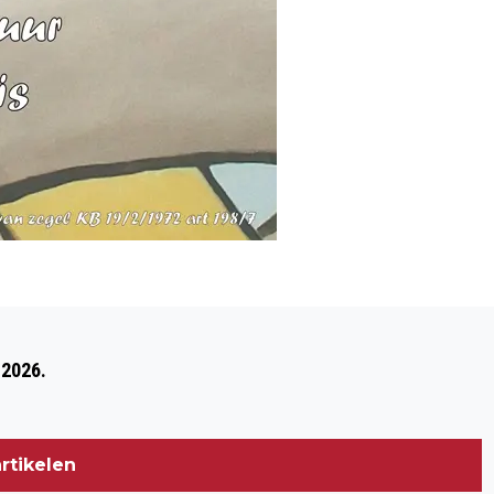
Volgend artikel
PUBLIEKSWANDELING LANDGOED
 2026.
MATTEMBURGH OP 30 JULI
rtikelen