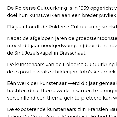
De Polderse Cultuurkring is in 1959 opgericht 
doel hun kunstwerken aan een breder puvliek
Elk jaar houdt de Polderse Cultuurkring sindsdi
Nadat de afgelopen jaren de groepstentoonste
moest dit jaar noodgedwongen (door de renov
de Sint Jozefskapel in Brasschaat.
De kunstenaars van de Polderse Cultuurkring
de expositie zoals schilderijen, foto's keramiek
Eén werk per kunstenaar werd dit jaar gemaakt
trachten deze themawerken samen te brengen
verschillend een thema geïnterpreteerd kan w
De exposerende kunstenaars zijn: Fransien Ba
Julien De Crom, Agnes Minnebach, Hubert Roose