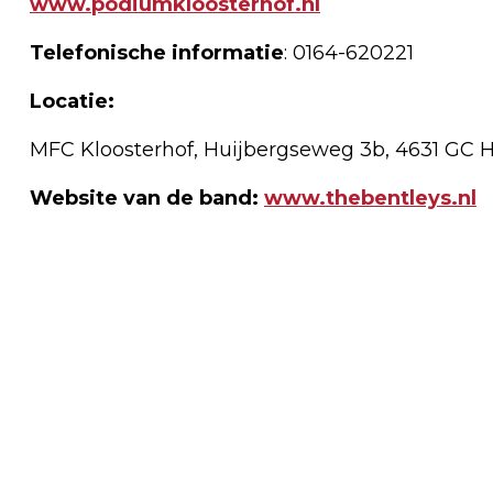
www.podiumkloosterhof.nl
Telefonische informatie
: 0164-620221
Locatie:
MFC Kloosterhof, Huijbergseweg 3b, 4631 GC 
Website van de band:
www.thebentleys.nl
Vorig artikel
PIETS WEERBERICHT VOOR DE
KOMENDE DAGEN