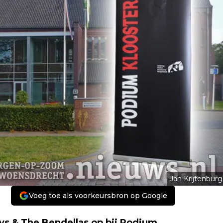
Jan Krijtenburg
Voeg toe als voorkeursbron op Google
s & The Bendellas op bij Podium