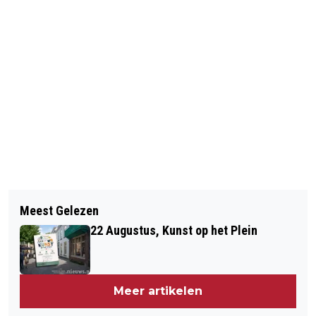
Vorig artikel
Volgend artikel
ZWARTE ROOKPLUIMEN BIJ
Meest Gelezen
ANJA VAN DER WEEGEN ZINGT BIJ
HALSTEREN: TRACTORPULLING
22 Augustus, Kunst op het Plein
250 JAAR VRIJMETSELARIJ LOGE
WEEKEND!
BERGEN OP ZOOM.
Meer artikelen