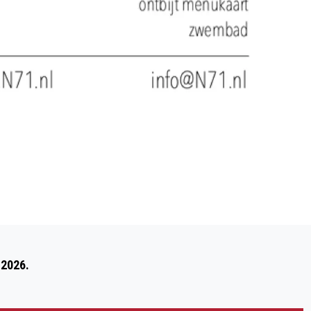
Volgend artikel
POLITIE OP ZOEK NAAR DADERS
 2026.
STRAATROOF WATTWEG-NOBELLAAN