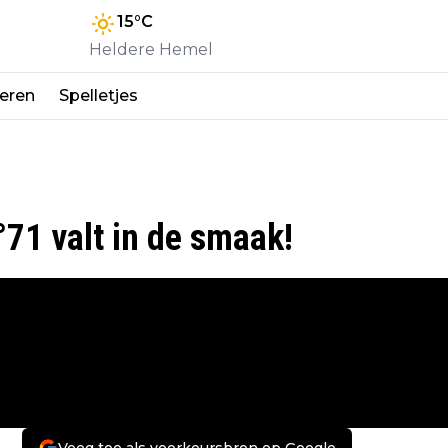
15
°C
Heldere Hemel
eren
Spelletjes
71 valt in de smaak!