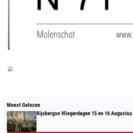
Vorig artikel
Meest Gelezen
BUITENRUST IN HALSTEREN IN
Rijsbergse Vliegerdagen 15 en 16 Augustus
PORTEFEUILLE VAN PRODELTA