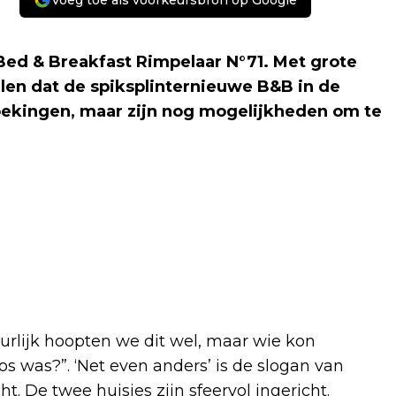
Voeg toe als voorkeursbron op Google
 Bed & Breakfast Rimpelaar N°71. Met grote
en dat de spiksplinternieuwe B&B in de
boekingen, maar zijn nog mogelijkheden om te
uurlijk hoopten we dit wel, maar wie kon
s was?”. ‘Net even anders’ is de slogan van
t. De twee huisjes zijn sfeervol ingericht.