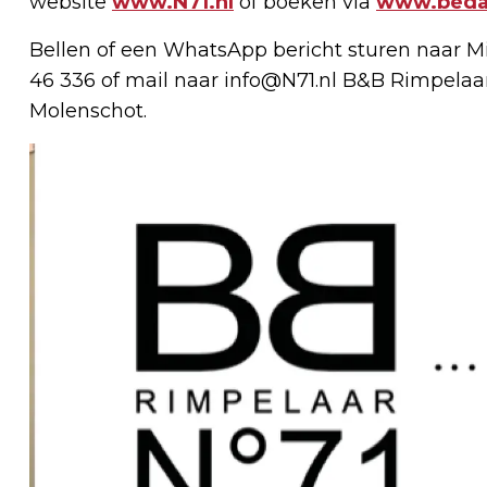
website
www.N71.nl
of boeken via
www.bedan
Bellen of een WhatsApp bericht sturen naar M
46 336 of mail naar
info@N71.nl
B&B Rimpelaar 
Molenschot.