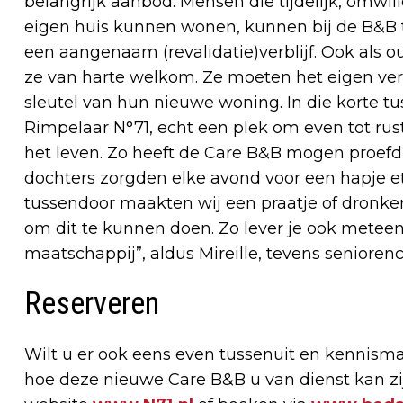
belangrijk aanbod. Mensen die tijdelijk, omwill
eigen huis kunnen wonen, kunnen bij de B&B t
een aangenaam (revalidatie)verblijf. Ook als 
ze van harte welkom. Ze moeten het eigen ver
sleutel van hun nieuwe woning. In die korte tuss
Rimpelaar N°71, echt een plek om even tot ru
het leven. Zo heeft de Care B&B mogen proef
dochters zorgden elke avond voor een hapje e
tussendoor maakten wij een praatje of dronken 
om dit te kunnen doen. Zo lever je ook meteen
maatschappij”, aldus Mireille, tevens senioren
Reserveren
Wilt u er ook eens even tussenuit en kennism
hoe deze nieuwe Care B&B u van dienst kan zij