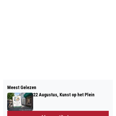
Vorig artikel
Volgend artikel
26 OKTOBER, KINDERMIDDAG BIJ DE
Meest Gelezen
ROOSEVELTLAAN AFGESLOTEN VANAF
KRAAIJENBERG
22 Augustus, Kunst op het Plein
KRUISING TOT AAN DE SNELWEG