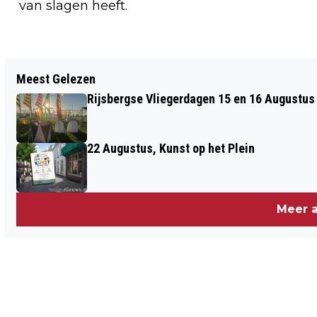
van slagen heeft.
Vorig artikel
Meest Gelezen
ONTVANG SUBSIDIE OM SLIM OM TE
Rijsbergse Vliegerdagen 15 en 16 Augustus
GAAN MET WATER
22 Augustus, Kunst op het Plein
Meer a