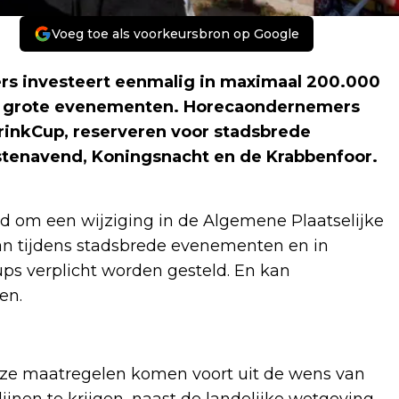
Voeg toe als voorkeursbron op Google
rs investeert eenmalig in maximaal 200.000
ns grote evenementen. Horecaondernemers
DrinkCup, reserveren voor stadsbrede
stenavend, Koningsnacht en de Krabbenfoor.
d om een wijziging in de Algemene Plaatselijke
an tijdens stadsbrede evenementen en in
s verplicht worden gesteld. En kan
en.
ze maatregelen komen voort uit de wens van
ijnen te krijgen, naast de landelijke wetgeving.