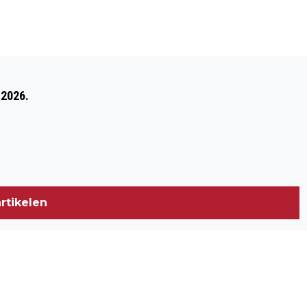
Volgend artikel
POLITIE VINDT 67 KILO VUURWERK IN
 2026.
HUIS
rtikelen