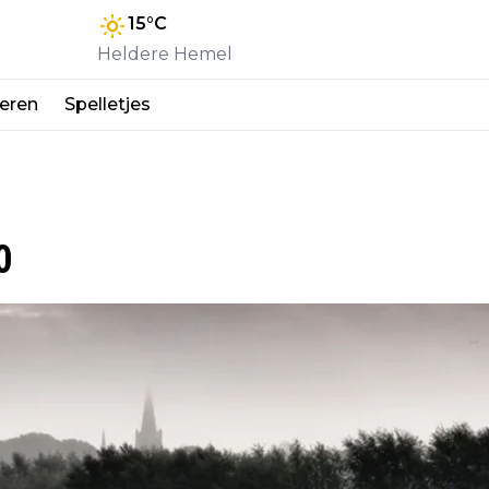
15
°C
Heldere Hemel
eren
Spelletjes
0