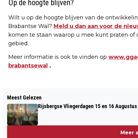
Op de hoogte blijven?
Wilt u op de hoogte blijven van de ontwikke
Brabantse Wal?
Meld u dan aan voor de nieu
komen te staan waarop u mee kunt praten of 
gebied.
Meer informatie is ook te vinden op
www.ggag
brabantsewal
.
Vorig artikel
Meest Gelezen
DE MEESTE NEDERLANDERS KIEZEN ÉÉN
Rijsbergse Vliegerdagen 15 en 16 Augustus
OF TWEE DAGEN PER WEEK VOOR
VEGETARISCHE HOOFDMAALTIJD
Meer a