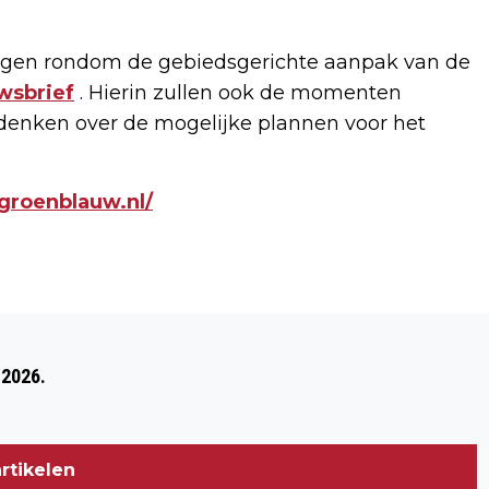
lingen rondom de gebiedsgerichte aanpak van de
wsbrief
. Hierin zullen ook de momenten
denken over de mogelijke plannen voor het
roenblauw.nl/
Volgend artikel
“WEEF – STA – GA – EEN GROTE STAP”
 2026.
EEN DAG VERLENGD
rtikelen