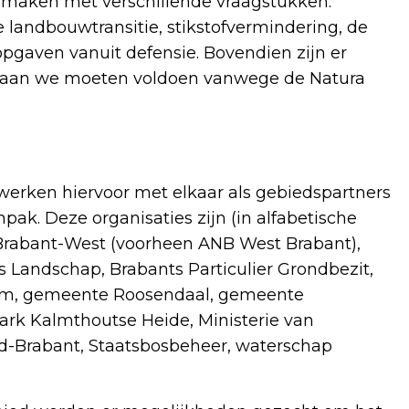
 maken met verschillende vraagstukken:
e landbouwtransitie, stikstofvermindering, de
gaven vanuit defensie. Bovendien zijn er
aaraan we moeten voldoen vanwege de Natura
erken hiervoor met elkaar als gebiedspartners
k. Deze organisaties zijn (in alfabetische
Brabant-West (voorheen ANB West Brabant),
 Landschap, Brabants Particulier Grondbezit,
oom, gemeente Roosendaal, gemeente
rk Kalmthoutse Heide, Ministerie van
d-Brabant, Staatsbosbeheer, waterschap