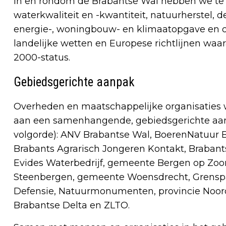
In en rondom de Brabantse Wal hebben we te
waterkwaliteit en -kwantiteit, natuurherstel, d
energie-, woningbouw- en klimaatopgave en op
landelijke wetten en Europese richtlijnen w
2000-status.
Gebiedsgerichte aanpak
Overheden en maatschappelijke organisaties w
aan een samenhangende, gebiedsgerichte aanpa
volgorde): ANV Brabantse Wal, BoerenNatuur 
Brabants Agrarisch Jongeren Kontakt, Brabants
Evides Waterbedrijf, gemeente Bergen op Z
Steenbergen, gemeente Woensdrecht, Grenspa
Defensie, Natuurmonumenten, provincie Noor
Brabantse Delta en ZLTO.