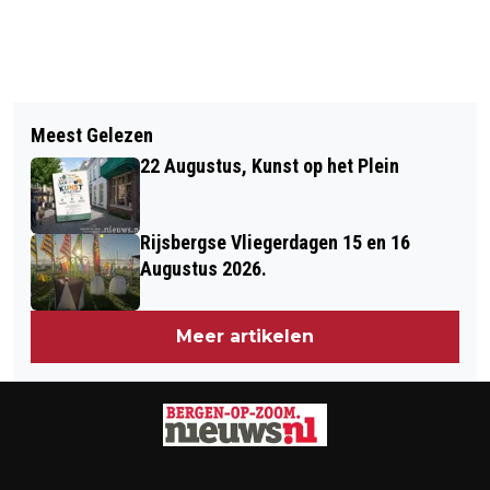
Vorig artikel
Volgend artikel
TWEE JONGENS BEROOFD IN PARK IN
Meest Gelezen
EXCURSIE NAAR VLEESETENDE
BERGEN OP ZOOM
22 Augustus, Kunst op het Plein
PLANTEN IN DE KAS
Rijsbergse Vliegerdagen 15 en 16
Augustus 2026.
Meer artikelen