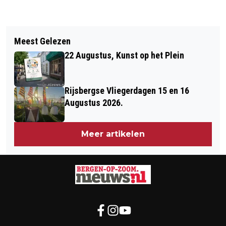
Vorig artikel
Volgend artikel
PRESENTATIE BERGWANDELINGEN IN
Meest Gelezen
30 SEPTEMBER, ‘CENTRAL PARK –
DE BALKAN
22 Augustus, Kunst op het Plein
THE STORY OF SIMON & GARFUNKEL’
Rijsbergse Vliegerdagen 15 en 16
Augustus 2026.
Meer artikelen