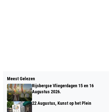
Vorig artikel
Volgend artikel
EXPEDITIE ZUIDERWATERLINIE TREKT
Meest Gelezen
TWEE FOTOCLUBS EXPOSEREN IN
DOOR DE HELE LINIE
Rijsbergse Vliegerdagen 15 en 16
GALERIE ARSIS
Augustus 2026.
22 Augustus, Kunst op het Plein