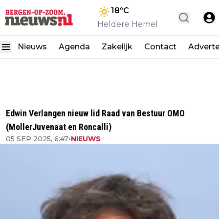
18
°C
Heldere Hemel
Nieuws
Agenda
Zakelijk
Contact
Advert
Edwin Verlangen nieuw lid Raad van Bestuur OMO
(MollerJuvenaat en Roncalli)
05 SEP 2025, 6:47
•
NIEUWS