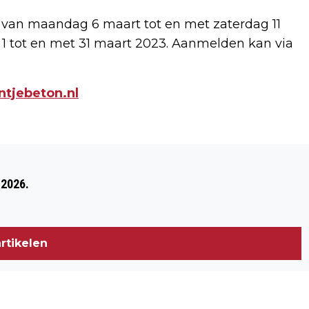
s van maandag 6 maart tot en met zaterdag 11
n 1 tot en met 31 maart 2023. Aanmelden kan via
tjebeton.nl
Volgend artikel
ALLIANTIE CDA - V-BOZ BLIJ MET
 2026.
GEMEENTELIJKE AANDACHT VOOR
VUURWERKOVERLAST
rtikelen