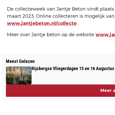
De collecteweek van Jantje Beton vindt plaat
maart 2023. Online collecteren is mogelijk va
www.jantjebeton.nl/collecte
.
Meer over Jantje beton op de website
www.jan
Vorig artikel
Meest Gelezen
HEB JIJ DE BERGSE BURGEMEESTERS-
Rijsbergse Vliegerdagen 15 en 16 Augustus
ENQUÊTE AL INGEVULD?
Meer a