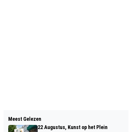
Vorig artikel
Volgend artikel
JAPANS BLOEMSCHIKKEN IN
Meest Gelezen
3E ETAPPE BENELUX TOUR DOOR
HALSTEREN
22 Augustus, Kunst op het Plein
WOENSDRECHT