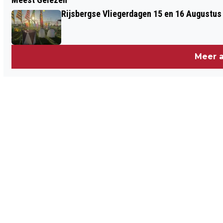
DAG VAN DE BEROERTE IN THOLEN EN
Rijsbergse Vliegerdagen 15 en 16 Augustus
FIJNAART
Meer a