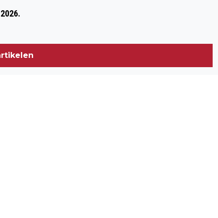
THEATERPROGRAMMA 2026-2027 VAN
 2026.
PODIUM KLOOSTERHOF IN HOOGERHEIDE
rtikelen