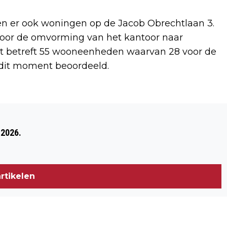
n er ook woningen op de Jacob Obrechtlaan 3.
voor de omvorming van het kantoor naar
t betreft 55 wooneenheden waarvan 28 voor de
dit moment beoordeeld.
Volgend artikel
HET BELGISCH-NEDERLANDSE GEOPARK
 2026.
SCHELDE DELTA ONTVANGT OFFICIEEL
HET UNESCO GLOBAL GEOPARK
KEURMERK!
rtikelen