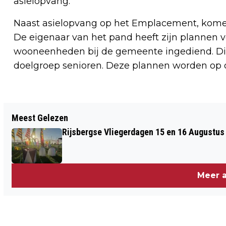
asielopvang.
Naast asielopvang op het Emplacement, kome
De eigenaar van het pand heeft zijn plannen 
wooneenheden bij de gemeente ingediend. Di
doelgroep senioren. Deze plannen worden op 
Vorig artikel
Meest Gelezen
13 APRIL, THE WIENERS PLAY THE
Rijsbergse Vliegerdagen 15 en 16 Augustus
EVERLY BROTHERS BIJ PODIUM
KLOOSTERHOF
Meer a