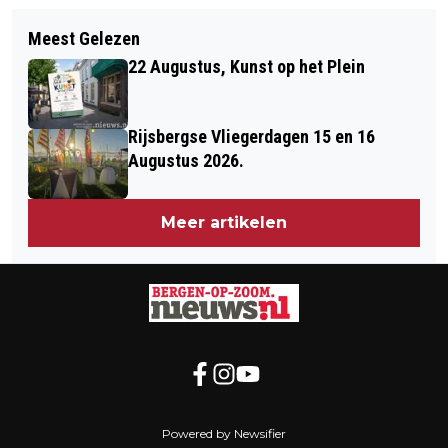
Volgend artikel
KUNSTEN IN DE MONUMENTEN 2019:
Meest Gelezen
GEBOUW-T NEEMT AFSCHEID VAN
MONUMENTEN IN BERGEN OP ZOOM
22 Augustus, Kunst op het Plein
MUNTJES EN STAPT OVER OP PIN
ONLY
Rijsbergse Vliegerdagen 15 en 16
Augustus 2026.
Meer artikelen
Powered by Newsifier