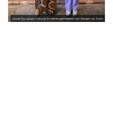
Gözde Eyyüpoglu nieuwe kinderburgemeester van Bergen op Zoom