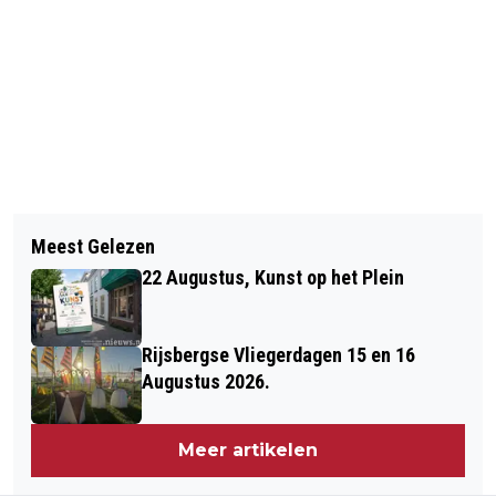
Vorig artikel
Volgend artikel
STACARAVAN EN AUTO AFGEBRAND
Meest Gelezen
OEKRAÏNERS AAN HET WERK OP DE
OP CAMPING HEERLE
22 Augustus, Kunst op het Plein
BRABANTSE WAL
Rijsbergse Vliegerdagen 15 en 16
Augustus 2026.
Meer artikelen