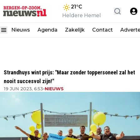
21
°C
Heldere Hemel
Nieuws
Agenda
Zakelijk
Contact
Advert
Strandhuys wint prijs: "Maar zonder toppersoneel zal het
nooit succesvol zijn!"
19 JUN 2023, 6:53
•
NIEUWS