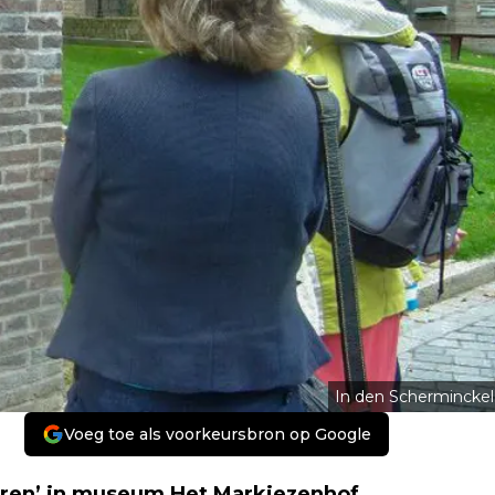
In den Scherminckel
Voeg toe als voorkeursbron op Google
Vuren’ in museum Het Markiezenhof,