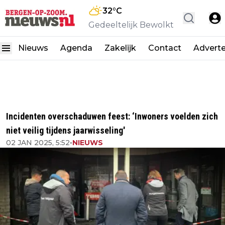
32
°C
Gedeeltelijk Bewolkt
Nieuws
Agenda
Zakelijk
Contact
Advert
Incidenten overschaduwen feest: ‘Inwoners voelden zich
niet veilig tijdens jaarwisseling'
02 JAN 2025, 5:52
•
NIEUWS