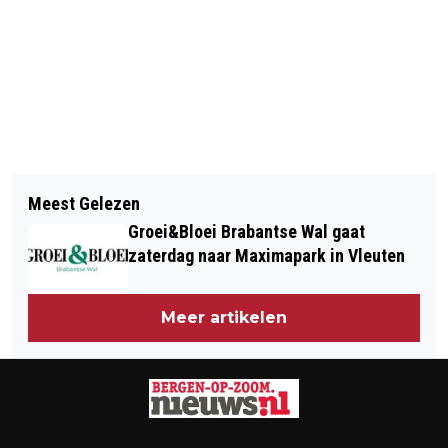
Vorig artikel
Volgend artikel
AANMELDEN VOOR DE JANTJE BETON
Meest Gelezen
TWEE JONGE INBREKERS
COLLECTE
Groei&Bloei Brabantse Wal gaat
AANGEHOUDEN
zaterdag naar Maximapark in Vleuten
Meer artikelen