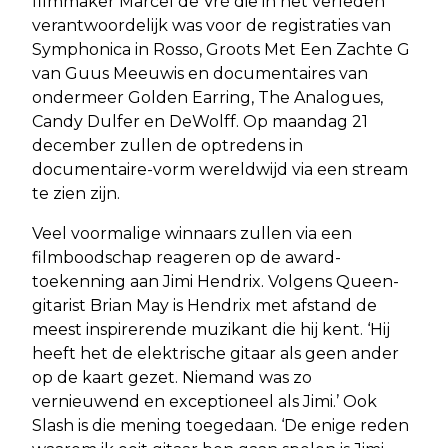
filmmaker Marcel de Vré die in het verleden
verantwoordelijk was voor de registraties van
Symphonica in Rosso, Groots Met Een Zachte G
van Guus Meeuwis en documentaires van
ondermeer Golden Earring, The Analogues,
Candy Dulfer en DeWolff. Op maandag 21
december zullen de optredens in
documentaire-vorm wereldwijd via een stream
te zien zijn.
Veel voormalige winnaars zullen via een
filmboodschap reageren op de award-
toekenning aan Jimi Hendrix. Volgens Queen-
gitarist Brian May is Hendrix met afstand de
meest inspirerende muzikant die hij kent. ‘Hij
heeft het de elektrische gitaar als geen ander
op de kaart gezet. Niemand was zo
vernieuwend en exceptioneel als Jimi.’ Ook
Slash is die mening toegedaan. ‘De enige reden