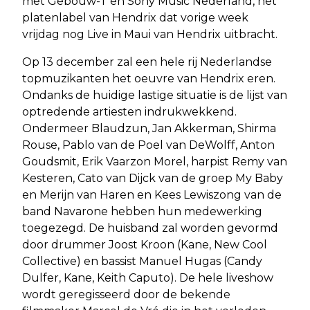
met Gebouw-T en Sony Music Nederland, het
platenlabel van Hendrix dat vorige week
vrijdag nog Live in Maui van Hendrix uitbracht.
Op 13 december zal een hele rij Nederlandse
topmuzikanten het oeuvre van Hendrix eren.
Ondanks de huidige lastige situatie is de lijst van
optredende artiesten indrukwekkend.
Ondermeer Blaudzun, Jan Akkerman, Shirma
Rouse, Pablo van de Poel van DeWolff, Anton
Goudsmit, Erik Vaarzon Morel, harpist Remy van
Kesteren, Cato van Dijck van de groep My Baby
en Merijn van Haren en Kees Lewiszong van de
band Navarone hebben hun medewerking
toegezegd. De huisband zal worden gevormd
door drummer Joost Kroon (Kane, New Cool
Collective) en bassist Manuel Hugas (Candy
Dulfer, Kane, Keith Caputo). De hele liveshow
wordt geregisseerd door de bekende