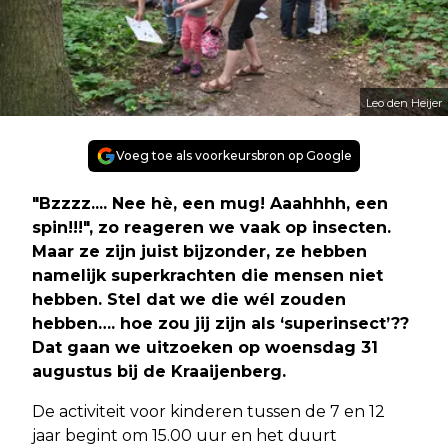
Leo den Heijer
Voeg toe als voorkeursbron op Google
"Bzzzz.... Nee hè, een mug! Aaahhhh, een
spin!!!", zo reageren we vaak op insecten.
Maar ze zijn juist bijzonder, ze hebben
namelijk superkrachten die mensen niet
hebben. Stel dat we die wél zouden
hebben…. hoe zou jij zijn als ‘superinsect’??
Dat gaan we uitzoeken op woensdag 31
augustus bij de Kraaijenberg.
De activiteit voor kinderen tussen de 7 en 12
jaar begint om 15.00 uur en het duurt