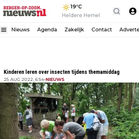
19
°C
Heldere Hemel
Nieuws
Agenda
Zakelijk
Contact
Advert
Kinderen leren over insecten tijdens themamiddag
25 AUG 2022, 6:54
•
NIEUWS