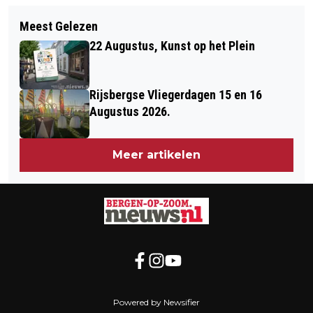
Volgend artikel
LARS AKKERMAN WINT DE
Meest Gelezen
ARCHEOLOGISCHE
RAADSRACE, RONALD WITHAGEN HET
22 Augustus, Kunst op het Plein
PUBLIEKSACTIVITEITEN IN BERGEN
KAMPIOENSCHAP VAN
OP ZOOM
WOENSDRECHT
Rijsbergse Vliegerdagen 15 en 16
Augustus 2026.
Meer artikelen
Powered by Newsifier