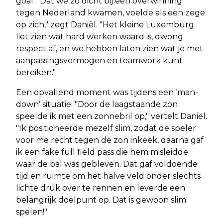
goal. "Dat we zo dicht bij een overwinning
tegen Nederland kwamen, voelde als een zege
op zich," zegt Daniël. "Het kleine Luxemburg
liet zien wat hard werken waard is, dwong
respect af, en we hebben laten zien wat je met
aanpassingsvermogen en teamwork kunt
bereiken."
Een opvallend moment was tijdens een ‘man-
down’ situatie. "Door de laagstaande zon
speelde ik met een zonnebril op," vertelt Daniël.
"Ik positioneerde mezelf slim, zodat de speler
voor me recht tegen de zon inkeek, daarna gaf
ik een fake full field pass die hem misleidde
waar de bal was gebleven. Dat gaf voldoende
tijd en ruimte om het halve veld onder slechts
lichte druk over te rennen en leverde een
belangrijk doelpunt op. Dat is gewoon slim
spelen!"