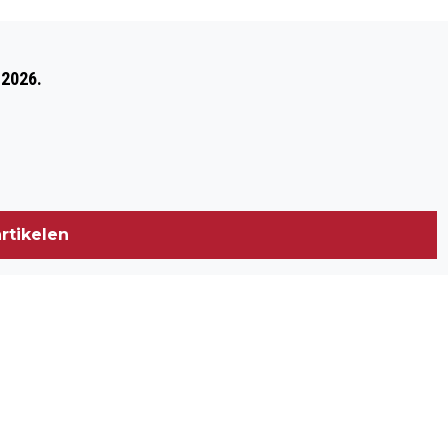
Volgend artikel
DE KOK BOUWGROEP VIERT 100 JAAR:
 2026.
"EEN EEUW VAN BOUWEN EN
BETROKKENHEID"
rtikelen