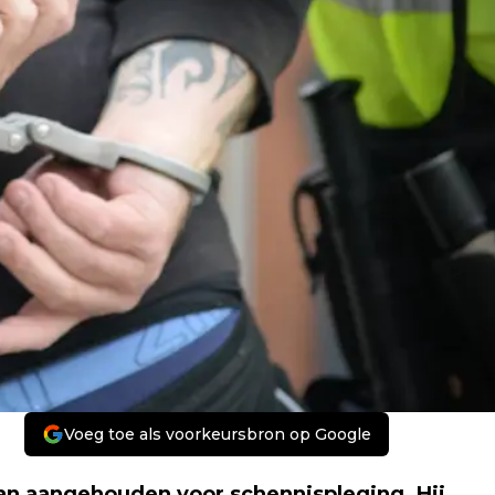
Voeg toe als voorkeursbron op Google
n aangehouden voor schennispleging. Hij