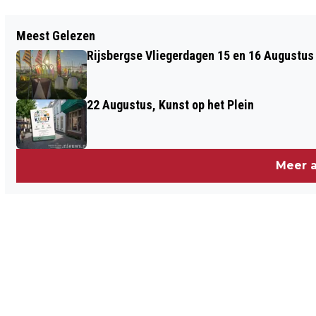
Vorig artikel
Meest Gelezen
"PROEFMEI 2024 WORDT EEN CULINAIR
Rijsbergse Vliegerdagen 15 en 16 Augustus
AVONTUUR VOOR ALLE ZINTUIGEN"
22 Augustus, Kunst op het Plein
Meer a