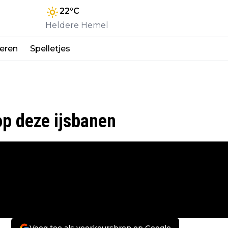
22
°C
Heldere Hemel
eren
Spelletjes
op deze ijsbanen