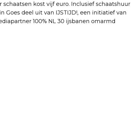
r schaatsen kost vijf euro. Inclusief schaatshuur
n Goes deel uit van IJSTIJD!, een initiatief van
ediapartner 100% NL 30 ijsbanen omarmd
Volgend artikel
BRANDSTOFPROEF SAVER:
VUILNISWAGENS RIJDEN 6% ZUINIGER