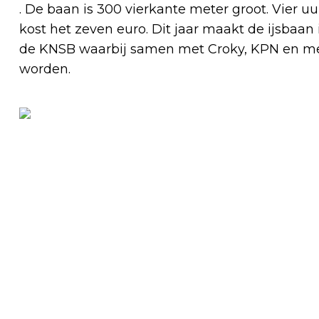
. De baan is 300 vierkante meter groot. Vier uu
kost het zeven euro. Dit jaar maakt de ijsbaan i
de KNSB waarbij samen met Croky, KPN en m
worden.
Vorig artikel
OPENSTELLING POMPEJUS-TOREN LAAT
OP ZICH WACHTEN