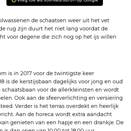
Voeg toe als voorkeursbron op Google
volwassenen de schaatsen weer uit het vet
de rug zijn duurt het niet lang voordat de
ht voor degene die zich nog op het ijs willen
m is in 2017 voor de twintigste keer
 is de kerstijsbaan dagelijks voor jong en oud
e schaatsbaan voor de allerkleinsten en wordt
len. Ook aan de sfeerverlichting en versiering
eed. Verder is het terras overdekt en heerlijk
richt. Aan de horeca wordt extra aandacht
 kan genieten van een hapje en een drankje. De
 is dan open van 10.00 tot 18.00 uur.