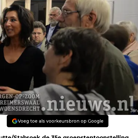
Jan
Voeg toe als voorkeursbron op Google
utte/Stabroek de 35e groepstentoonstelling