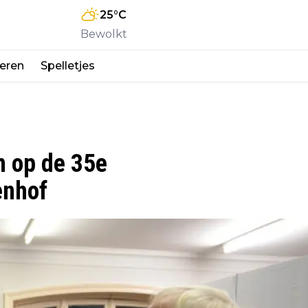
25
°C
Bewolkt
eren
Spelletjes
m op de 35e
enhof