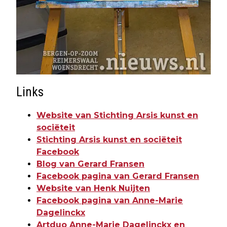
Links
Website van Stichting Arsis kunst en
sociëteit
Stichting Arsis kunst en sociëteit
Facebook
Blog van Gerard Fransen
Facebook pagina van Gerard Fransen
Website van Henk Nuijten
Facebook pagina van Anne-Marie
Dagelinckx
Artduo Anne-Marie Dagelinckx en