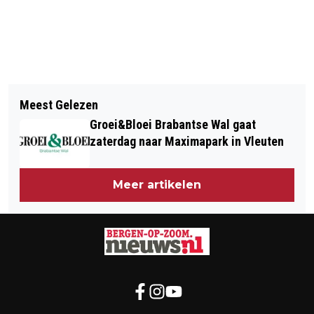
Vorig artikel
Volgend artikel
DE NATIONALE VOORLEESDAGEN:
Meest Gelezen
EEN DAG RONDOM SCHOLEN,
“VOORLEZEN BELEEF JE SAMEN”
Groei&Bloei Brabantse Wal gaat
SYSTEMEN EN UITVAL VOOR OUDERS
zaterdag naar Maximapark in Vleuten
EN JONGEREN
Meer artikelen