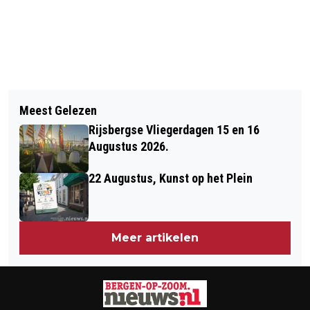
Vorig artikel
Volgend artikel
PAS OP VOOR BUIZERDS IN HET
Meest Gelezen
PIETS WEERBERICHT:
ELSENBOS IN STABROEK
Rijsbergse Vliegerdagen 15 en 16
WAARSCHUWING VOOR WINDSTOTEN
Augustus 2026.
22 Augustus, Kunst op het Plein
Meer artikelen