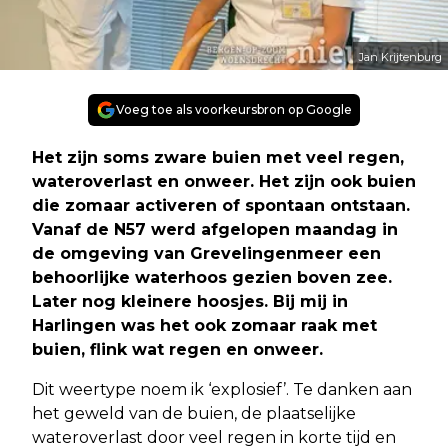
Jan Krijtenburg
Voeg toe als voorkeursbron op Google
Het zijn soms zware buien met veel regen,
wateroverlast en onweer. Het zijn ook buien
die zomaar activeren of spontaan ontstaan.
Vanaf de N57 werd afgelopen maandag in
de omgeving van Grevelingenmeer een
behoorlijke waterhoos gezien boven zee.
Later nog kleinere hoosjes. Bij mij in
Harlingen was het ook zomaar raak met
buien, flink wat regen en onweer.
Dit weertype noem ik ‘explosief’. Te danken aan
het geweld van de buien, de plaatselijke
wateroverlast door veel regen in korte tijd en