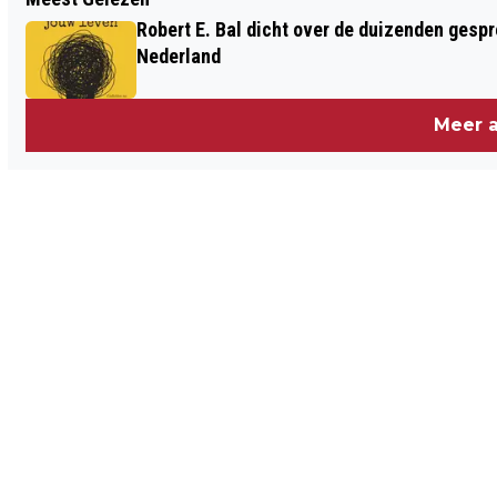
LEER JEZELF TE ONDERSCHEIDEN
Robert E. Bal dicht over de duizenden gespre
TIJDENS SOLLICITATIE
Nederland
Meer a