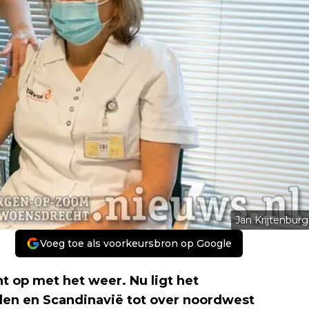
Jan Krijtenburg
Voeg toe als voorkeursbron op Google
 op met het weer. Nu ligt het
en en Scandinavië tot over noordwest