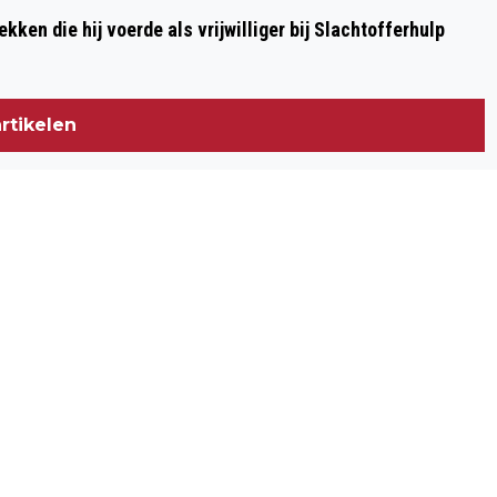
H.S.V. BATTERS WINT THUISWEDSTRIJD
kken die hij voerde als vrijwilliger bij Slachtofferhulp
TEGEN WIZARDS OF BOZ
rtikelen