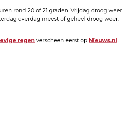
en rond 20 of 21 graden. Vrijdag droog weer
terdag overdag meest of geheel droog weer.
tevige regen
verscheen eerst op
Nieuws.nl
.
Volgend artikel
AMBASSADEUR SLOVENIË SCHENKT
BIJENKAST AAN ARBORETUM
KALMTHOUT