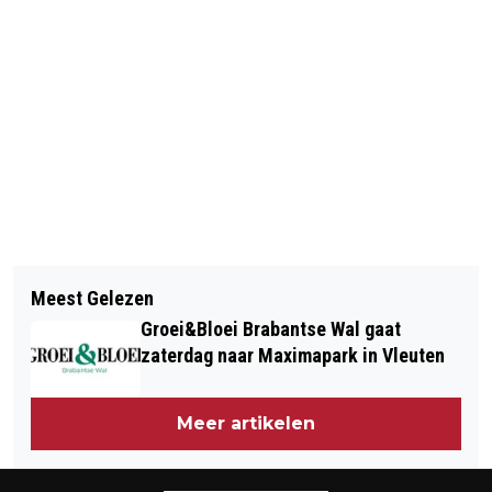
Vorig artikel
Volgend artikel
CAMERA IN POLITIEVOERTUIGEN IN
Meest Gelezen
BRAVIS EN ETZ BUNDELEN KRACHTEN
DISTRICT DE MARKIEZATEN
Groei&Bloei Brabantse Wal gaat
IN PATHOLOGIE
zaterdag naar Maximapark in Vleuten
Meer artikelen