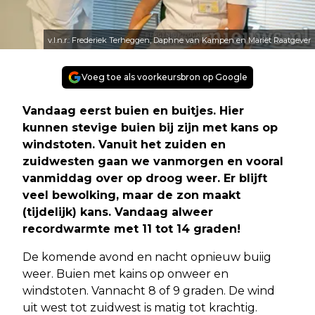
v.l.n.r.: Frederiek Terheggen, Daphne van Kampen en Mariët Raatgever
Voeg toe als voorkeursbron op Google
Vandaag eerst buien en buitjes. Hier
kunnen stevige buien bij zijn met kans op
windstoten. Vanuit het zuiden en
zuidwesten gaan we vanmorgen en vooral
vanmiddag over op droog weer. Er blijft
veel bewolking, maar de zon maakt
(tijdelijk) kans. Vandaag alweer
recordwarmte met 11 tot 14 graden!
De komende avond en nacht opnieuw buiig
weer. Buien met kains op onweer en
windstoten. Vannacht 8 of 9 graden. De wind
uit west tot zuidwest is matig tot krachtig.