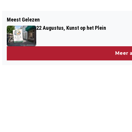
Vorig artikel
Meest Gelezen
SPANNENDE RONDE VAN WOENSDRECHT
22 Augustus, Kunst op het Plein
Meer a