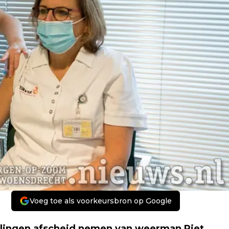
Voeg toe als voorkeursbron op Google
arlingen afscheid nemen van weerman Piet