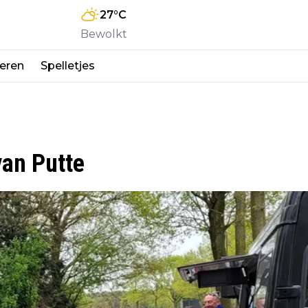
27
°C
Bewolkt
eren
Spelletjes
an Putte