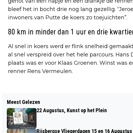
genot van een hapje en een drankje de renner
bleef het in bocht drie nog lang gezellig. “Jer
inwoners van Putte de koers zo toejuichten”.
80 km in minder dan 1 uur en drie kwartie
Al snel in koers werd er flink snelheid gemaakt
al snel verspreid over het hele parcours. Hans
plaats was er voor Klaas Groenen. Winst was
renner Rens Vermeulen.
Vorig artikel
Meest Gelezen
DUBBELTENTOONSTELLING FRANK
22 Augustus, Kunst op het Plein
MATTHIJSSEN EN KARIN VAN DER LOOIJ
Rijsbergse Vliegerdagen 15 en 16 Augustus