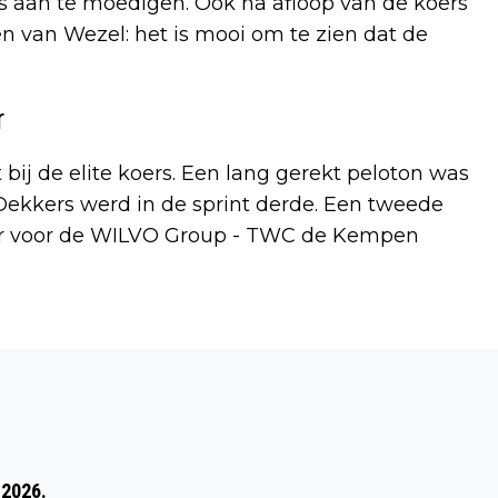
s aan te moedigen. Ook na afloop van de koers
oen van Wezel: het is mooi om te zien dat de
r
 bij de elite koers. Een lang gerekt peloton was
 Dekkers werd in de sprint derde. Een tweede
 er voor de WILVO Group - TWC de Kempen
Volgend artikel
SABIC ZOEKT GOEDE DOELEN VOOR
COMMUNITY DAY
 2026.