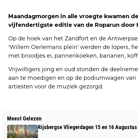
Maandagmorgen in alle vroegte kwamen de 
vijfendertigste editie van de Roparun door
Op de hoek van het Zandfort en de Antwerpse
'Willem Oerlemans plein' werden de lopers, fi
met broodjes ei, pannenkoeken, bananen, koff
Vrijwilligers jong en oud stonden de deelnem
aan te moedigen en op de podiumwagen van d
artiesten voor de muziek gezorgd.
Vorig artikel
Meest Gelezen
BRAVIS VOORKOMT MEDICIJNRESTEN
Rijsbergse Vliegerdagen 15 en 16 Augustus
IN HET RIOOLWATER