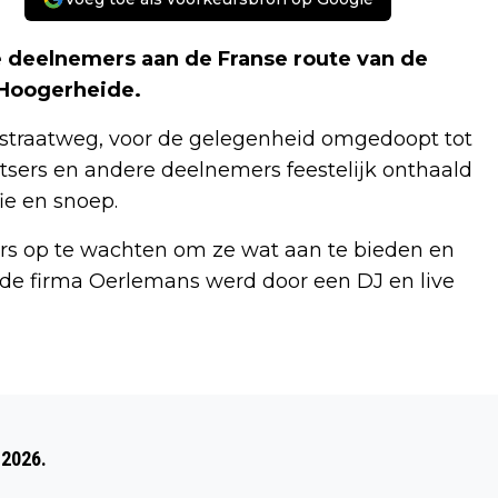
deelnemers aan de Franse route van de
 Hoogerheide.
straatweg, voor de gelegenheid omgedoopt tot
etsers en andere deelnemers feestelijk onthaald
ie en snoep.
ers op te wachten om ze wat aan te bieden en
e firma Oerlemans werd door een DJ en live
Volgend artikel
BUDDY-PLEEGZORG: TWEE WEEKENDEN
 2026.
PER MAAND EEN PLEEGKIND IN HUIS