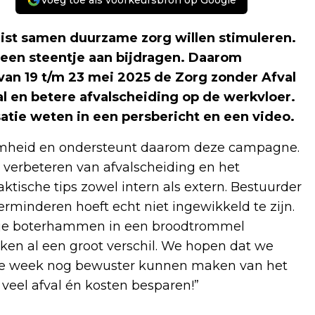
Voeg toe als voorkeursbron op Google
juist samen duurzame zorg willen stimuleren.
een steentje aan bijdragen. Daarom
van 19 t/m 23 mei 2025 de Zorg zonder Afval
 en betere afvalscheiding op de werkvloer.
atie weten in een persbericht en een video.
zaamheid en ondersteunt daarom deze campagne.
 verbeteren van afvalscheiding en het
ktische tips zowel intern als extern. Bestuurder
minderen hoeft echt niet ingewikkeld te zijn.
of je boterhammen in een broodtrommel
ken al een groot verschil. We hopen dat we
eze week nog bewuster kunnen maken van het
eel afval én kosten besparen!”