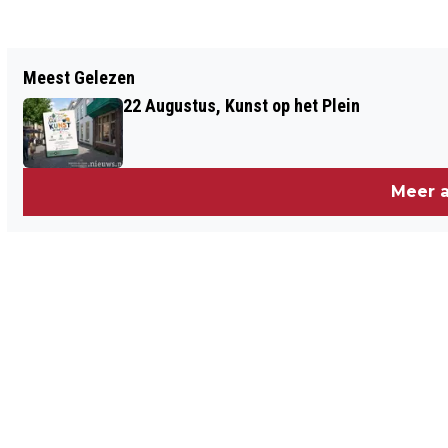
Vorig artikel
Meest Gelezen
CURIO ISK LEERLINGEN STRALEN
22 Augustus, Kunst op het Plein
TIJDENS ‘DUURZAME’ MODESHOW
Meer a