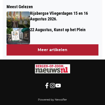
Volgend artikel
BURGEMEESTER TREFT PER DIRECT
Meest Gelezen
1 FEBRUARI, IERSE AVOND MET DE
MAATREGELEN NAAR AANLEIDING
Rijsbergse Vliegerdagen 15 en 16
MANNEN VAN NAAM BIJ PODIUM
VAN DE BRAND BIJ BAKKERIJ ASYA
Augustus 2026.
KLOOSTERHOF IN HOOGERHEIDE
AAN DE KAMPERFOELIESTRAAT.
22 Augustus, Kunst op het Plein
Meer artikelen
Powered by Newsifier