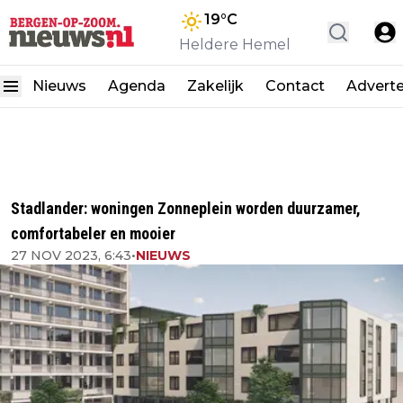
19
°C
Heldere Hemel
Nieuws
Agenda
Zakelijk
Contact
Advert
Stadlander: woningen Zonneplein worden duurzamer,
comfortabeler en mooier
27 NOV 2023, 6:43
•
NIEUWS