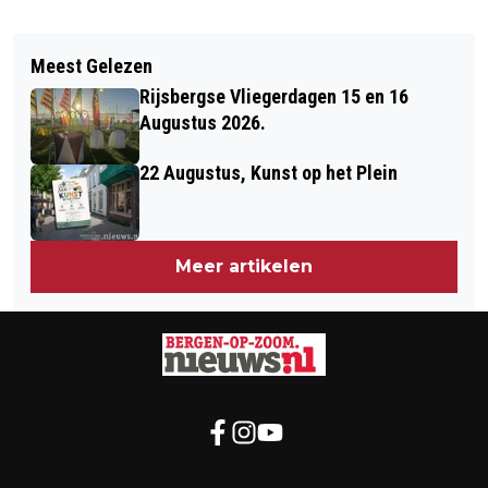
Vorig artikel
Volgend artikel
EXPOSITIE IN DE BEELDENTUIN VAN
Meest Gelezen
‘MENNO’S REIS’ START MET
PAULA WITHAGEN
Rijsbergse Vliegerdagen 15 en 16
ONTHULLING REIZEND KUNSTWERK.
Augustus 2026.
KUNSTWERK KOM OOK NAAR BERGEN
22 Augustus, Kunst op het Plein
OP ZOOM
Meer artikelen