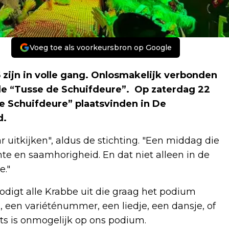
Voeg toe als voorkeursbron op Google
zijn in volle gang. Onlosmakelijk verbonden
ele “Tusse de Schuifdeure”. Op zaterdag 22
de Schuifdeure” plaatsvinden in De
d.
 uitkijken", aldus de stichting. "Een middag die
e en saamhorigheid. En dat niet alleen in de
e."
odigt alle Krabbe uit die graag het podium
, een variéténummer, een liedje, een dansje, of
ts is onmogelijk op ons podium.