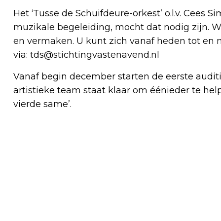
Het ‘Tusse de Schuifdeure-orkest’ o.l.v. Cees S
muzikale begeleiding, mocht dat nodig zijn.
en vermaken. U kunt zich vanaf heden tot e
via:
tds@stichtingvastenavend.nl
Vanaf begin december starten de eerste auditi
artistieke team staat klaar om éénieder te hel
vierde same’.
Vorig artikel
STUDENT IS HET AANSPREEKPUNT
VOOR PATIËNTEN OP DE LEERUNIT