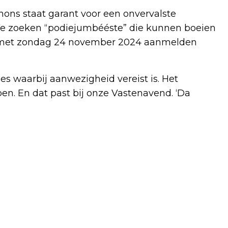
imons staat garant voor een onvervalste
 We zoeken “podiejumbééste” die kunnen boeien
n met zondag 24 november 2024 aanmelden
es waarbij aanwezigheid vereist is. Het
pen. En dat past bij onze Vastenavend. ‘Da
Volgend artikel
23 NOVEMBER, THE WIENERS PLAY
CLASSIC ROCK’N’ROLL STARS, PART II
BIJ PODIUM KLOOSTERHOF