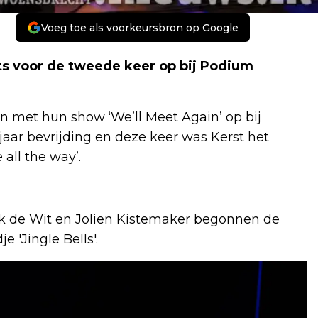
Voeg toe als voorkeursbron op Google
s voor de tweede keer op bij Podium
en met hun show ‘We’ll Meet Again’ op bij
jaar bevrijding en deze keer was Kerst het
all the way’.
ck de Wit en Jolien Kistemaker begonnen de
e 'Jingle Bells'.