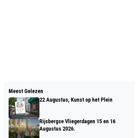
Vorig artikel
Volgend artikel
BASILY GIPSY BAND OP 9 NOVEMBER
Meest Gelezen
MAN MET GLAS IN GEZICHT
BIJ PODIUM KLOOSTERHOF IN
22 Augustus, Kunst op het Plein
GESLAGEN
HOOGERHEIDE
Rijsbergse Vliegerdagen 15 en 16
Augustus 2026.