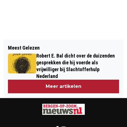
Vorig artikel
Volgend artikel
VOLOP STRIJD IN DE 1STE
Meest Gelezen
DUURZAME BASISSCHOOL OOST
BRABANTSE WAL WIELEREVENTS:
Robert E. Bal dicht over de duizenden
HEEFT NU TOEPASSELIJKE NAAM:
WOENSDRECHT
gesprekken die hij voerde als
KIEMKADE
vrijwilliger bij Slachtofferhulp
Nederland
Meer artikelen