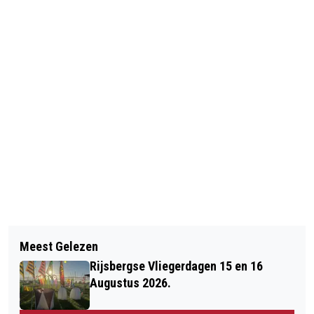
Vorig artikel
Volgend artikel
INTEGRALE VERKEERSCONTROLE IN
Meest Gelezen
WWII ROMAN VAN BERGSE AUTEUR
POLITIEDISTRICT DE MARKIEZATEN
Rijsbergse Vliegerdagen 15 en 16
SONN FRANKEN
Augustus 2026.